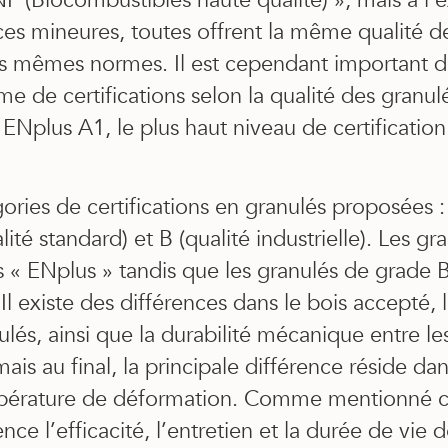
NF (Biocombustibles haute qualité) », mais à l’
ces mineures, toutes offrent la même qualité d
les mêmes normes. Il est cependant important 
 de certifications selon la qualité des granul
 ENplus A1, le plus haut niveau de certificatio
égories de certifications en granulés proposées :
ité standard) et B (qualité industrielle). Les g
és « ENplus » tandis que les granulés de grade
 Il existe des différences dans le bois accepté,
ulés, ainsi que la durabilité mécanique entre le
ais au final, la principale différence réside da
pérature de déformation. Comme mentionné ci-
nce l’efficacité, l’entretien et la durée de vie 