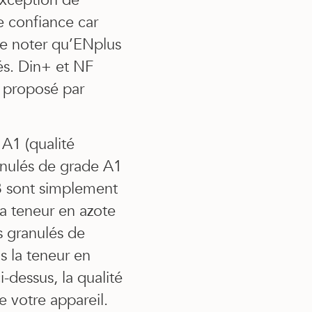
exception de
e confiance car
de noter qu’ENplus
és. Din+ et NF
n proposé par
 A1 (qualité
ranulés de grade A1
 B sont simplement
 la teneur en azote
s granulés de
ns la teneur en
dessus, la qualité
de votre appareil.