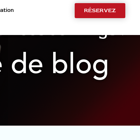
ation
RÉSERVEZ
nées Jennings :
 de blog