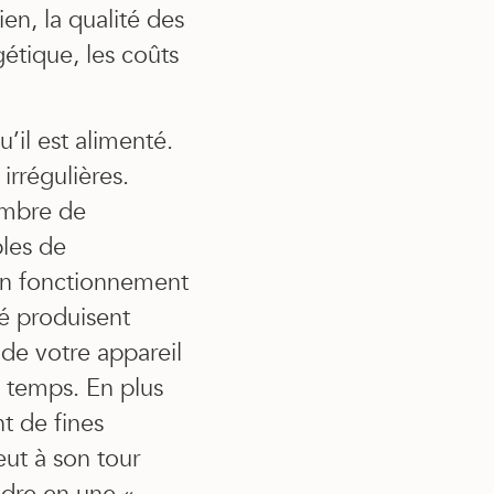
en, la qualité des
étique, les coûts
’il est alimenté.
irrégulières.
ambre de
bles de
on fonctionnement
té produisent
 de votre appareil
e temps. En plus
nt de fines
eut à son tour