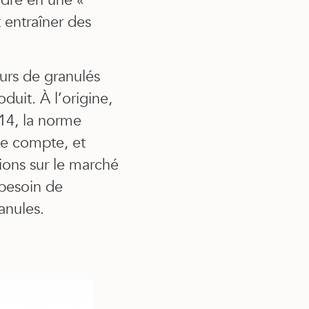
dre en une «
 entraîner des
eurs de granulés
duit. À l’origine,
14, la norme
de compte, et
ions sur le marché
 besoin de
anules.