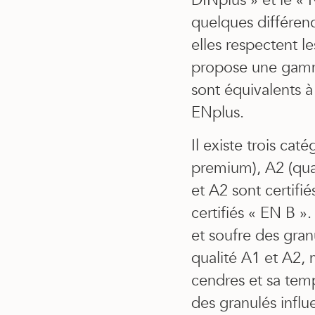
DINplus » et le « 
quelques différen
elles respectent 
propose une gamme
sont équivalents à
ENplus.
Il existe trois cat
premium), A2 (qual
et A2 sont certifi
certifiés « EN B ».
et soufre des gran
qualité A1 et A2, m
cendres et sa tem
des granulés influe