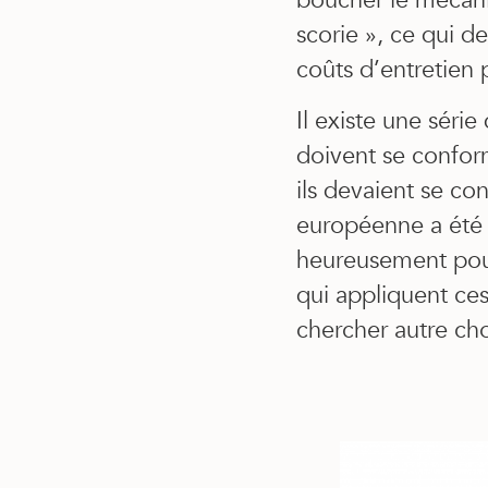
boucher le mécani
scorie », ce qui d
coûts d’entretien p
Il existe une séri
doivent se conform
ils devaient se c
européenne a été 
heureusement pour 
qui appliquent ce
chercher autre ch