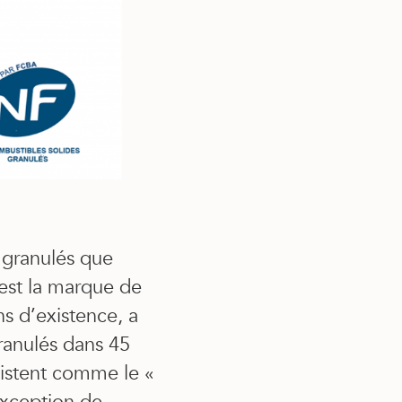
e granulés que
est la marque de
ns d’existence, a
ranulés dans 45
xistent comme le «