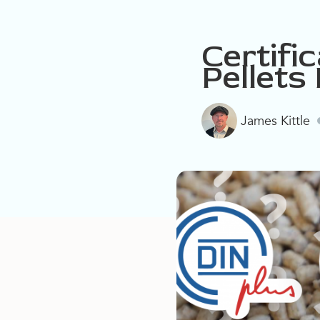
Certifi
Pellets
James Kittle