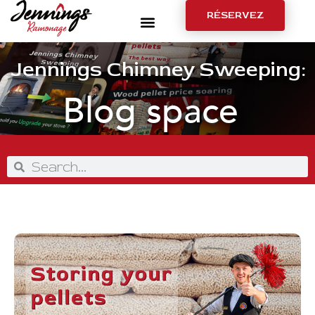
RÉSERVEZ
Jennings Chimney Sweeping:
Blog space