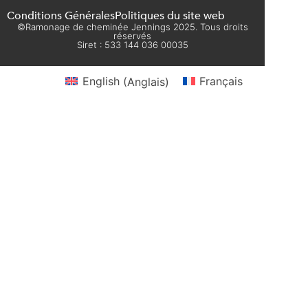
Conditions Générales
Politiques du site web
©Ramonage de cheminée Jennings 2025. Tous droits
réservés
Siret : 533 144 036 00035
English
(
Anglais
)
Français