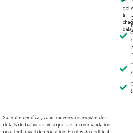
est
c
déli
à
C
cha
à
bala
c
s
(
e
F
a
C
à
Sur votre certificat, vous trouverez un registre des
détails du balayage ainsi que des recommandations
pour tout travail de réparation. En plus du certificat,