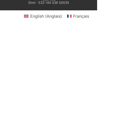
Siret : 533 144 036 00035
English
(
Anglais
)
Français