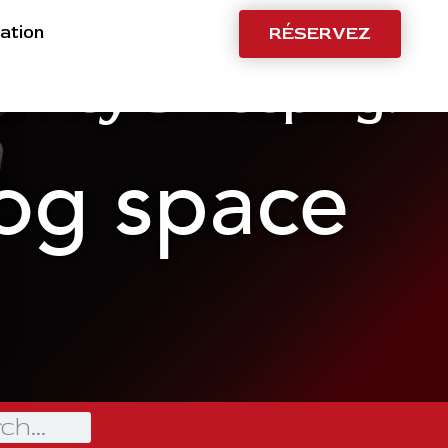
ation
RÉSERVEZ
imney Sweeping:
og space