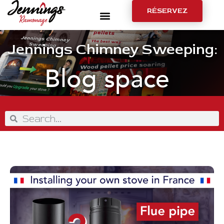
RÉSERVEZ
Jennings Chimney Sweeping:
Blog space